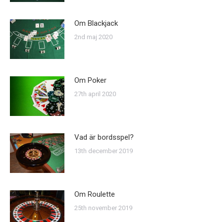
Om Blackjack
2nd maj 2020
Om Poker
27th april 2020
Vad är bordsspel?
13th december 2019
Om Roulette
25th november 2019