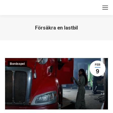
Försäkra en lastbil
Du är här:
Bordsspel
FEB
9