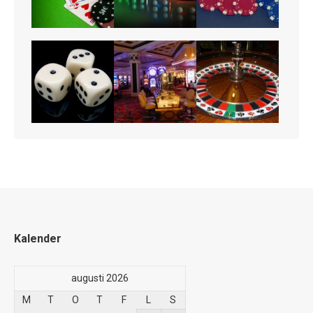
Kalender
augusti 2026
M
T
O
T
F
L
S